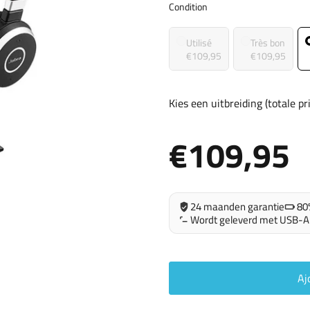
Condition
Condition
Utilisé
Très bon
€109,95
€109,95
Kies een uitbreiding (totale p
€109,95
24 maanden garantie
80
Wordt geleverd met USB-A
Aj