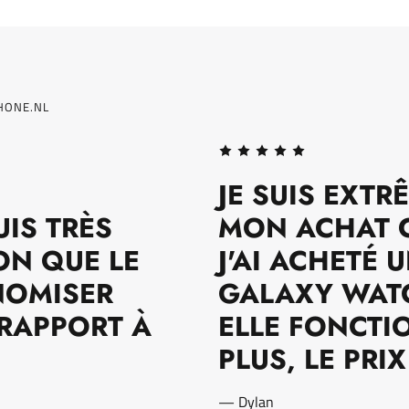
HONE.NL
JE SUIS EXTR
UIS TRÈS
MON ACHAT C
BON QUE LE
J'AI ACHETÉ
NOMISER
GALAXY WATC
RAPPORT À
ELLE FONCTI
PLUS, LE PRIX
— Dylan