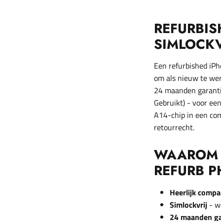
REFURBIS
SIMLOCKV
Een refurbished iPho
om als nieuw te wer
24 maanden garantie
Gebruikt) - voor ee
A14-chip in een com
retourrecht.
WAAROM E
REFURB P
Heerlijk compa
Simlockvrij
- w
24 maanden ga