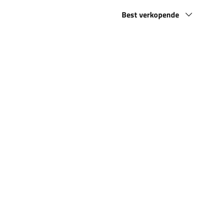
Sorteren
Best verkopende
op