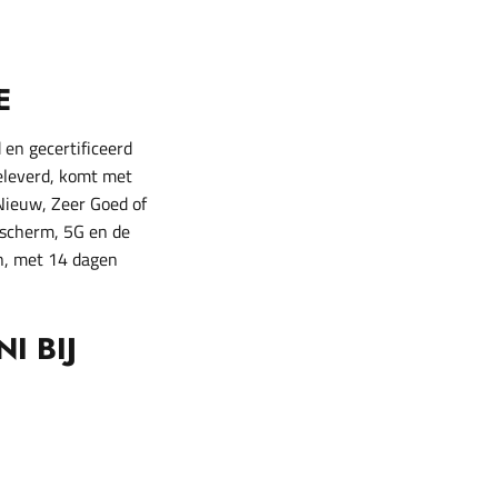
E
 en gecertificeerd
eleverd, komt met
Nieuw, Zeer Goed of
-scherm, 5G en de
n, met 14 dagen
I BIJ