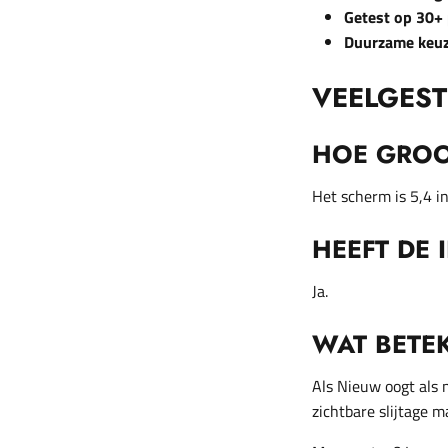
Getest op 30+
Duurzame keu
VEELGES
HOE GROOT
Het scherm is 5,4 i
HEEFT DE 
Ja.
WAT BETE
Als Nieuw oogt als n
zichtbare slijtage m