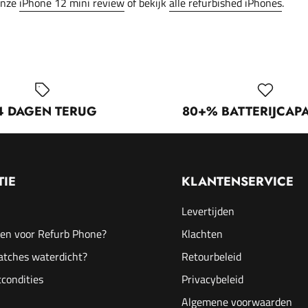
onze
iPhone 12 mini review
of bekijk
alle refurbished iPhones
.
4 DAGEN TERUG
80+% BATTERIJCAPA
TIE
KLANTENSERVICE
Levertijden
en voor Refurb Phone?
Klachten
atches waterdicht?
Retourbeleid
condities
Privacybeleid
Algemene voorwaarden