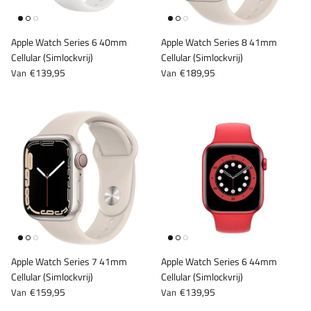
iPhone 13 Mini
Watch Ultra (2022)
iPad Air 5 (2022)
Galaxy Z Fold 4
Apple Watch Series 6 40mm
Apple Watch Series 8 41mm
iPhone 13 Pro
Watch Ultra (2023)
iPad Mini 5 (2019)
Galaxy Z Fold 5
Cellular (Simlockvrij)
Cellular (Simlockvrij)
€139,95
€189,95
Van
Van
iPhone 13 Pro Max
iPad Mini 6 (2021)
Galaxy Z Fold 6
iPhone 14
iPad Pro 9.7 (2016)
Galaxy Z Fold 7
iPhone 14 Plus
iPad Pro 10.5 (2017)
iPhone 14 Pro
iPad Pro 11 (2018)
iPhone 14 Pro Max
iPad Pro 11 (2020)
iPhone 15
iPad Pro 11 (2021)
Apple Watch Series 7 41mm
Apple Watch Series 6 44mm
Cellular (Simlockvrij)
Cellular (Simlockvrij)
€159,95
€139,95
iPhone 15 Plus
iPad Pro 11 (2022)
Van
Van