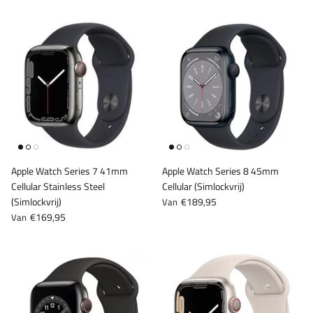
iPhone 15 Pro
iPad Pro 12.9 (2015)
iPad Pro 12.9 (2017)
iPad Pro 12.9 (2018)
iPad Pro 12.9 (2020)
iPad Pro 12.9 (2021)
Apple Watch Series 7 41mm
Apple Watch Series 8 45mm
Cellular Stainless Steel
Cellular (Simlockvrij)
iPad Pro 12.9 (2022)
(Simlockvrij)
€189,95
Van
€169,95
Van