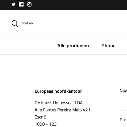
Meteen
naar
de
Zoeken
content
Alle producten
iPhone
Na
Europees hoofdkantoor
Technest Unipessoal LDA
Ave Fontes Pereira Melo 42 I
Escr 5
E-m
1050 - 123