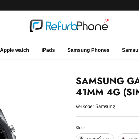
Apple watch
iPads
Samsung Phones
Samsu
SAMSUNG GA
41MM 4G (SI
Verkoper
Samsung
Kleur
Kleur
Mystic Zilver
Mysti