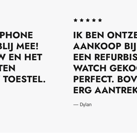
 IPHONE
IK BEN ONTZE
LIJ MEE!
AANKOOP BIJ
W EN HET
EEN REFURB
TEN
WATCH GEKO
 TOESTEL.
PERFECT. BO
ERG AANTREK
— Dylan