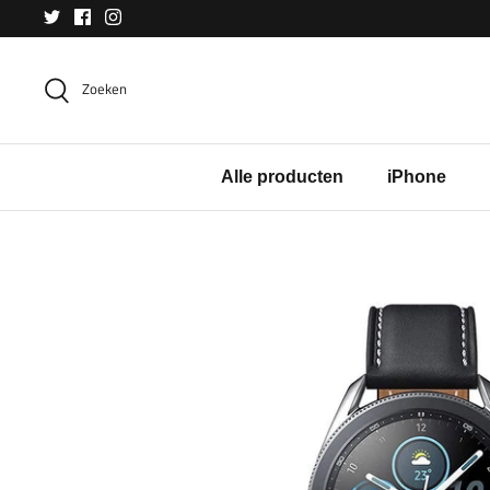
Meteen
naar
de
Zoeken
content
Alle producten
iPhone